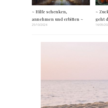
~ Hilfe schenken,
~ Zuc
annehmen und erbitten ~
geht 
25/10/2024
16/05/20