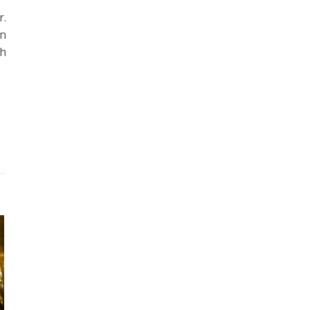
r.
en
ch