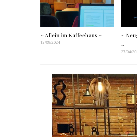
~ Allein im Kaffeehaus ~
~ Neug
13/09/2024
~
27/04/20