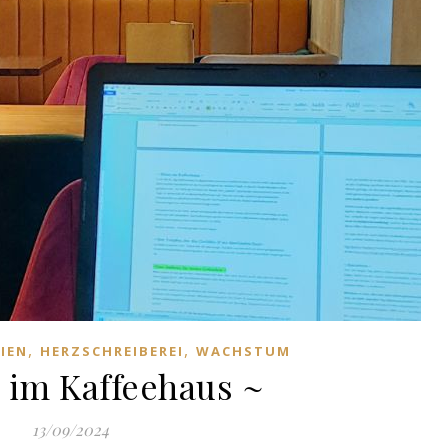
,
,
IEN
HERZSCHREIBEREI
WACHSTUM
n im Kaffeehaus ~
13/09/2024