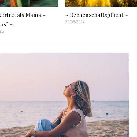
kerfrei als Mama –
~ Rechenschaftspflicht ~
20/06/2024
das? ~
26