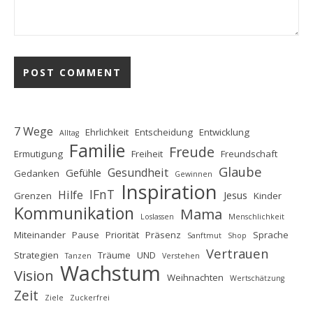
7 Wege
Ehrlichkeit
Entscheidung
Entwicklung
Alltag
Familie
Freude
Ermutigung
Freiheit
Freundschaft
Glaube
Gesundheit
Gefühle
Gedanken
Gewinnen
Inspiration
IFnT
Hilfe
Jesus
Grenzen
Kinder
Kommunikation
Mama
Loslassen
Menschlichkeit
Miteinander
Pause
Priorität
Präsenz
Sprache
Sanftmut
Shop
Vertrauen
Strategien
Träume
UND
Tanzen
Verstehen
Wachstum
Vision
Weihnachten
Wertschätzung
Zeit
Ziele
Zuckerfrei