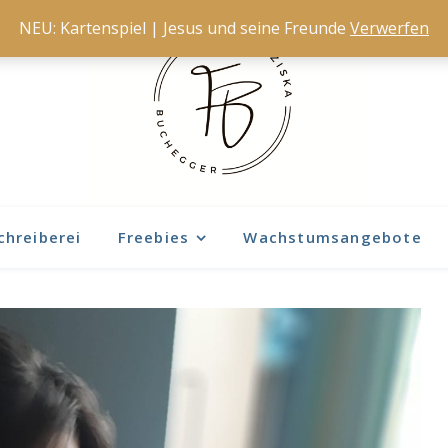
NEU: Kartenspiel | Jesus und seine Freunde
Verwerfen
chreiberei
Freebies
Wachstumsangebote