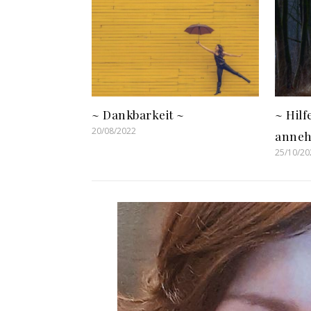
~ Dankbarkeit ~
~ Hil
20/08/2022
anneh
25/10/20