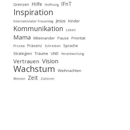
IFnT
Hilfe
Grenzen
Hoffnung
Inspiration
Jesus
Kinder
Internationaler Frauentag
Kommunikation
Leben
Mama
Miteinander
Pause
Priorität
Präsenz
Sprache
Prozess
Schreiben
Strategien
Träume
UND
Verantwortung
Vision
Vertrauen
Wachstum
Weihnachten
Zeit
Weinen
Zuhören