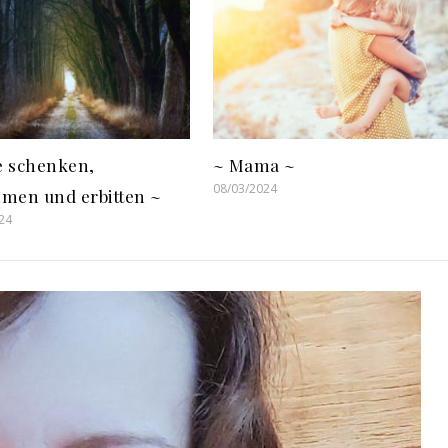
fe schenken,
~ Mama ~
08/03/2024
men und erbitten ~
24