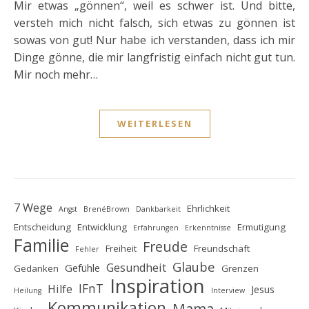
Mir etwas „gönnen“, weil es schwer ist. Und bitte,
versteh mich nicht falsch, sich etwas zu gönnen ist
sowas von gut! Nur habe ich verstanden, dass ich mir
Dinge gönne, die mir langfristig einfach nicht gut tun.
Mir noch mehr…
WEITERLESEN
7 Wege
Ehrlichkeit
Angst
BrenéBrown
Dankbarkeit
Entscheidung
Entwicklung
Ermutigung
Erfahrungen
Erkenntnisse
Familie
Freude
Freiheit
Freundschaft
Fehler
Glaube
Gesundheit
Gefühle
Gedanken
Grenzen
Inspiration
IFnT
Hilfe
Jesus
Heilung
Interview
Kommunikation
Mama