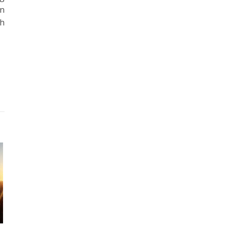
an
ch