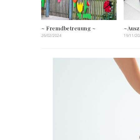
~ Fremdbetreuung ~
~Ausz
26/02/2024
19/11/20