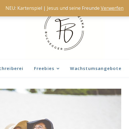
NEU: Kartenspiel | Jesus und seine Freunde
Verwerfen
chreiberei
Freebies
Wachstumsangebote