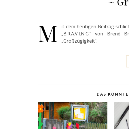
~ Gr
M
it dem heutigen Beitrag schli
„B.R.A.V.I.N.G.“ von Brené 
„Großzügigkeit“.
DAS KÖNNTE 