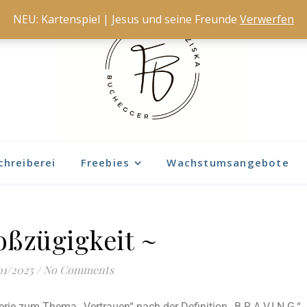
NEU: Kartenspiel | Jesus und seine Freunde
Verwerfen
chreiberei
Freebies
Wachstumsangebote
oßzügigkeit ~
01/2025
/
No Comments
erie zum Thema „Vertrauen“ nach der Definition „B.R.A.V.I.N.G.“