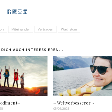
ion
Miteinander
Vertrauen
Wachstum
DICH AUCH INTERESSIEREN...
odiment~
~ Weltverbesserer ~
25
05/06/2025