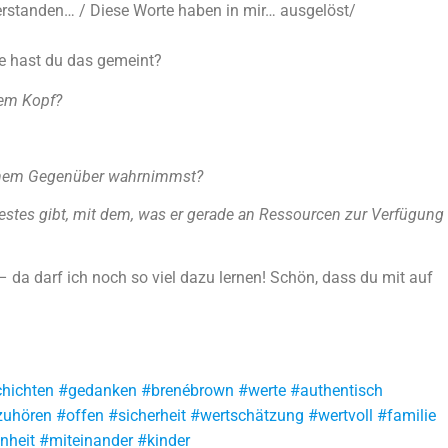
verstanden… / Diese Worte haben in mir… ausgelöst/
ie hast du das gemeint?
nem Kopf?
deinem Gegenüber wahrnimmst?
estes gibt, mit dem, was er gerade an Ressourcen zur Verfügung
da darf ich noch so viel dazu lernen! Schön, dass du mit auf
schichten #gedanken #brenébrown #werte #authentisch
uhören #offen #sicherheit #wertschätzung #wertvoll #familie
heit #miteinander #kinder