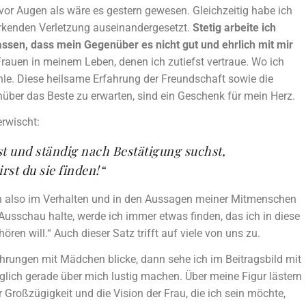
t vor Augen als wäre es gestern gewesen. Gleichzeitig habe ich
rkenden Verletzung auseinandergesetzt.
Stetig arbeite ich
ssen, dass mein Gegenüber es nicht gut und ehrlich mit mir
Frauen in meinem Leben, denen ich zutiefst vertraue. Wo ich
le. Diese heilsame Erfahrung der Freundschaft sowie die
er das Beste zu erwarten, sind ein Geschenk für mein Herz.
erwischt:
t und ständig nach Bestätigung suchst,
rst du sie finden!“
ich also im Verhalten und in den Aussagen meiner Mitmenschen
usschau halte, werde ich immer etwas finden, das ich in diese
en will.“ Auch dieser Satz trifft auf viele von uns zu.
ahrungen mit Mädchen blicke, dann sehe ich im Beitragsbild mit
öglich gerade über mich lustig machen. Über meine Figur lästern
er Großzügigkeit und die Vision der Frau, die ich sein möchte,