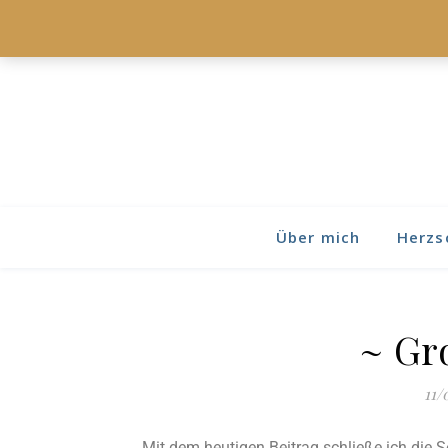
Über mich
Herzs
~ Gr
11/
Mit dem heutigen Beitrag schließe ich die S