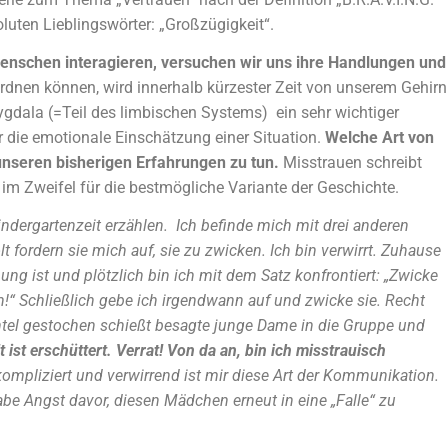
uten Lieblingswörter: „Großzügigkeit“.
enschen interagieren, versuchen wir uns ihre Handlungen und
ordnen können, wird innerhalb kürzester Zeit von unserem Gehirn
mygdala (=Teil des limbischen Systems) ein sehr wichtiger
r die emotionale Einschätzung einer Situation.
Welche Art von
 unseren bisherigen Erfahrungen zu tun.
Misstrauen schreibt
 im Zweifel für die bestmögliche Variante der Geschichte.
ndergartenzeit erzählen. Ich befinde mich mit drei anderen
 fordern sie mich auf, sie zu zwicken. Ich bin verwirrt. Zuhause
ung ist und plötzlich bin ich mit dem Satz konfrontiert: „Zwicke
n!“ Schließlich gebe ich irgendwann auf und zwicke sie. Recht
antel gestochen schießt besagte junge Dame in die Gruppe und
 ist erschüttert. Verrat! Von da an, bin ich misstrauisch
kompliziert und verwirrend ist mir diese Art der Kommunikation.
habe Angst davor, diesen Mädchen erneut in eine „Falle“ zu