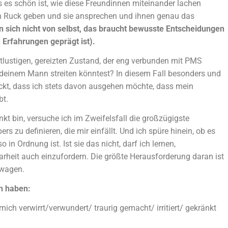
 es schön ist, wie diese Freundinnen miteinander lachen
nen Ruck geben und sie ansprechen und ihnen genau das
 sich nicht von selbst, das braucht bewusste Entscheidungen
 Erfahrungen geprägt ist).
itlustigen, gereizten Zustand, der eng verbunden mit PMS
t deinem Mann streiten könntest? In diesem Fall besonders und
eckt, dass ich stets davon ausgehen möchte, dass mein
bt.
änkt bin, versuche ich im Zweifelsfall die großzügigste
 zu definieren, die mir einfällt. Und ich spüre hinein, ob es
o in Ordnung ist. Ist sie das nicht, darf ich lernen,
rheit auch einzufordern. Die größte Herausforderung daran ist
 wagen.
en haben:
ch verwirrt/verwundert/ traurig gemacht/ irritiert/ gekränkt