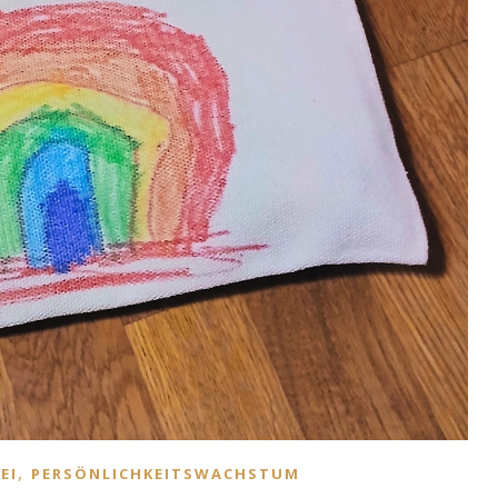
,
EI
PERSÖNLICHKEITSWACHSTUM