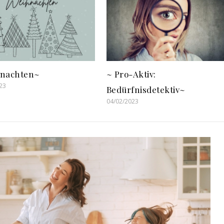
nachten~
~ Pro-Aktiv:
23
Bedürfnisdetektiv~
04/02/2023