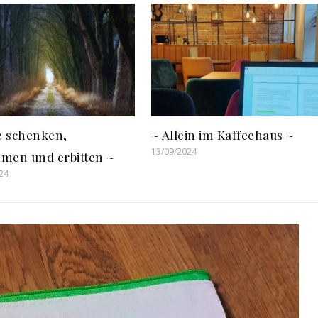
fe schenken,
~ Allein im Kaffeehaus ~
13/09/2024
men und erbitten ~
24