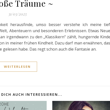
oße Träume ~
31/03/2025
keit herausfinde, umso besser verstehe ich meine tie
Welt, Abenteuern und besonderen Erlebnissen. Etwas Neu
man irgendwann zu den „Klassikern“ zählt, hungernde Kind
on in meiner frühen Kindheit. Dazu darf man erwähnen, da
 gelesen habe. Das regt schon auch die Fantasie an.
WEITERLESEN
DICH AUCH INTERESSIEREN...