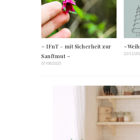
~ IFnT – mit Sicherheit zur
~Weih
22/12/20
Sanftmut ~
07/08/2025