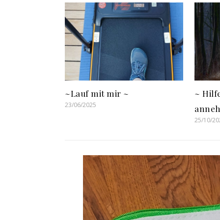
~Lauf mit mir ~
~ Hil
23/06/2025
anneh
25/10/20