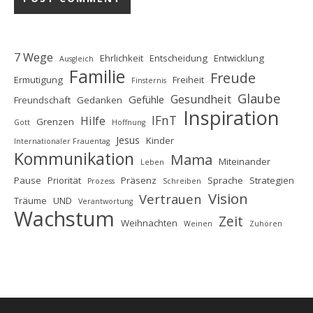
7 Wege
Ehrlichkeit
Entscheidung
Entwicklung
Ausgleich
Familie
Freude
Ermutigung
Freiheit
Finsternis
Glaube
Gesundheit
Gefühle
Freundschaft
Gedanken
Inspiration
IFnT
Hilfe
Grenzen
Gott
Hoffnung
Jesus
Kinder
Internationaler Frauentag
Kommunikation
Mama
Miteinander
Leben
Pause
Priorität
Präsenz
Sprache
Strategien
Prozess
Schreiben
Vision
Vertrauen
Träume
UND
Verantwortung
Wachstum
Zeit
Weihnachten
Weinen
Zuhören