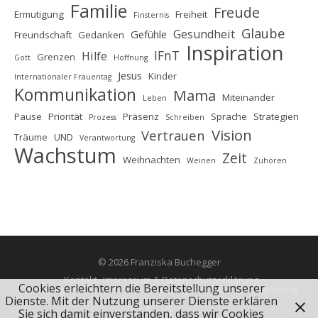
Familie
Freude
Ermutigung
Freiheit
Finsternis
Glaube
Gesundheit
Gefühle
Freundschaft
Gedanken
Inspiration
IFnT
Hilfe
Grenzen
Gott
Hoffnung
Jesus
Kinder
Internationaler Frauentag
Kommunikation
Mama
Miteinander
Leben
Pause
Priorität
Präsenz
Sprache
Strategien
Prozess
Schreiben
Vision
Vertrauen
Träume
UND
Verantwortung
Wachstum
Zeit
Weihnachten
Weinen
Zuhören
© 2026 Franziska Buchegger
Kontakt
Impressum & Datenschutzerklärung
Cookies erleichtern die Bereitstellung unserer
AGB (Allgemeine Geschäftsbedingungen)
Widerrufsbelehrung
Dienste. Mit der Nutzung unserer Dienste erklären
Sie sich damit einverstanden, dass wir Cookies