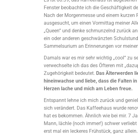
Fenster beobachte ich die Geschäftigkeit de
Nach der Morgenmesse und einem kurzen Re
ausgesucht, um einen Vormittag meiner Alle
„Queen“ und denke schmunzelnd zurück an d
ein oder anderen geschwänzten Schulstunde 
Sammelsurium an Erinnerungen vor meinem
Damals war es mir sehr wichtig „cool“ zu 
verwechselte ich das des Öfteren mit „daz
Zugehörigkeit bedeutet.
Das Älterwerden li
hineinwachse und liebe, dass die Falten i
Herzen lache und mich am Leben freue.
Entspannt lehne ich mich zurück und genieße
sich verändert. Das Kaffeehaus wurde reno
hat es bekommen. Ähnlich wie bei mir. 7 Ja
Mann, lächle (noch immer!) schwer verlieb
erst mal ein leckeres Frühstück, ganz allein