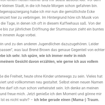
r kleinen Stadt, in die ich heute Morgen schon gefahren bin.
genspaziergang habe ich mir nun die gemütlichste Ecke
inzeit hier zu verbringen. Im Hintergrund höre ich Musik von
ie Tage, in denen ich oft in diesem Kaffeehaus saß. Von der
bis zur jährlichen Eröffnung der Sturmsaison zieht ein buntes
 inneren Auge vorbei.
sein und zu den anderen Jugendlichen dazuzugehören. Leider
upassen“, was laut Brené Brown das genaue Gegenteil von echter
ebe ich sehr. Ich spüre, wie ich immer mehr in mich
n meinem Gesicht davon erzählen, wie gerne ich aus vollem
 die Freiheit, heute ohne Kinder unterwegs zu sein. Vieles hat
viert und vollkommen neu gestaltet. Selbst einen neuen Namen
hre darf ich nun schon verheiratet sein. Ich denke an meinen
t und freue mich. Jetzt genieße ich den Moment und gönne mir
. Ist es nicht wahr? –
ich lebe gerade einen (Mama-) Traum.