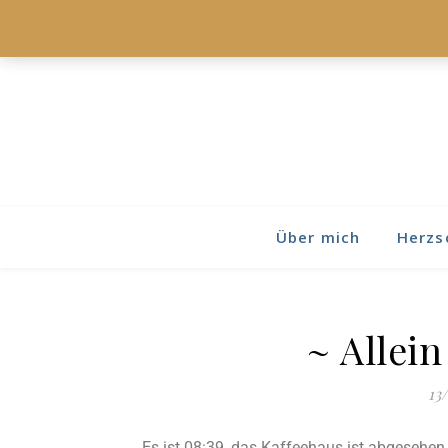
Über mich
Herzs
~ Allein
13
Es ist 08:39, das Kaffeehaus ist abgesehen 