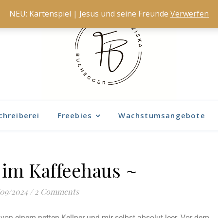
NEU: Kartenspiel | Jesus und seine Freunde
Verwerfen
chreiberei
Freebies
Wachstumsangebote
 im Kaffeehaus ~
/09/2024
/
2 Comments
von einem netten Kellner und mir selbst absolut leer. Vor dem