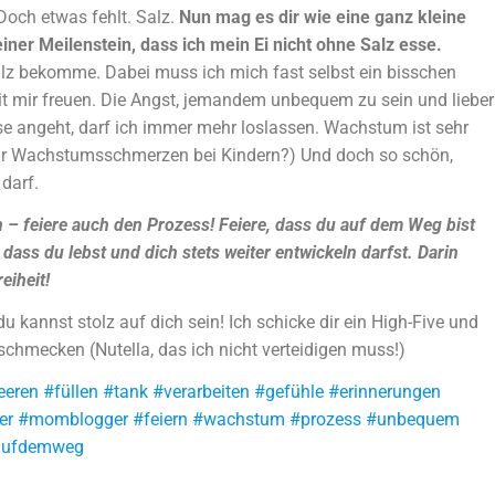
Doch etwas fehlt. Salz.
Nun mag es dir wie eine ganz kleine
einer Meilenstein, dass ich mein Ei nicht ohne Salz esse.
z bekomme. Dabei muss ich mich fast selbst ein bisschen
t mir freuen. Die Angst, jemandem unbequem zu sein und lieber
sse angeht, darf ich immer mehr loslassen. Wachstum ist sehr
für Wachstumsschmerzen bei Kindern?) Und doch so schön,
darf.
 – feiere auch den Prozess! Feiere, dass du auf dem Weg bist
dass du lebst und dich stets weiter entwickeln darfst. Darin
eiheit!
du kannst stolz auf dich sein! Ich schicke dir ein High-Five und
 schmecken (Nutella, das ich nicht verteidigen muss!)
eeren #füllen #tank #verarbeiten #gefühle #erinnerungen
ger #momblogger #feiern #wachstum #prozess #unbequem
#aufdemweg