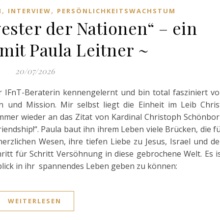
,
,
I
INTERVIEW
PERSÖNLICHKEITSWACHSTUM
ster der Nationen“ – ein
mit Paula Leitner ~
20/07/2026
 IFnT-Beraterin kennengelernt und bin total fasziniert v
n und Mission. Mir selbst liegt die Einheit im Leib Chris
mmer wieder an das Zitat von Kardinal Christoph Schönbo
iendship!“. Paula baut ihn ihrem Leben viele Brücken, die f
erzlichen Wesen, ihre tiefen Liebe zu Jesus, Israel und d
ritt für Schritt Versöhnung in diese gebrochene Welt. Es i
nblick in ihr spannendes Leben geben zu können:
WEITERLESEN