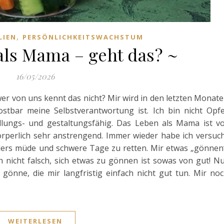
,
LIEN
PERSÖNLICHKEITSWACHSTUM
als Mama – geht das? ~
16/05/2026
r von uns kennt das nicht? Mir wird in den letzten Monat
tbar meine Selbstverantwortung ist. Ich bin nicht Opf
ungs- und gestaltungsfähig. Das Leben als Mama ist v
örperlich sehr anstrengend. Immer wieder habe ich versuc
ders müde und schwere Tage zu retten. Mir etwas „gönnen
ch nicht falsch, sich etwas zu gönnen ist sowas von gut! N
gönne, die mir langfristig einfach nicht gut tun. Mir no
WEITERLESEN