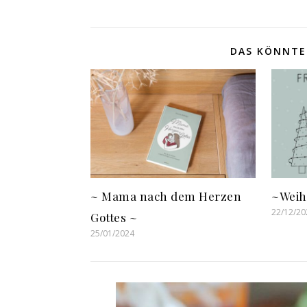
DAS KÖNNTE 
~ Mama nach dem Herzen
~Weih
22/12/20
Gottes ~
25/01/2024