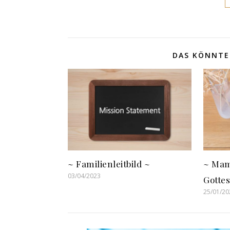
DAS KÖNNTE 
~ Familienleitbild ~
~ Mam
03/04/2023
Gottes
25/01/20