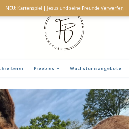
NEU: Kartenspiel | Jesus und seine Freunde
Verwerfen
chreiberei
Freebies
Wachstumsangebote