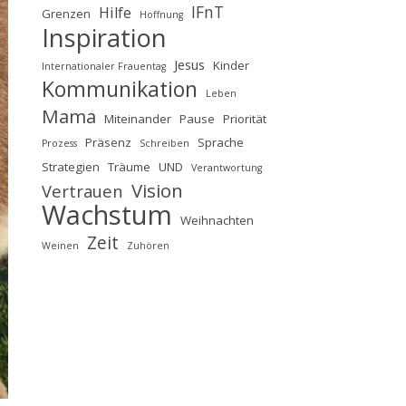
IFnT
Hilfe
Grenzen
Hoffnung
Inspiration
Jesus
Kinder
Internationaler Frauentag
Kommunikation
Leben
Mama
Miteinander
Pause
Priorität
Präsenz
Sprache
Prozess
Schreiben
Strategien
Träume
UND
Verantwortung
Vision
Vertrauen
Wachstum
Weihnachten
Zeit
Weinen
Zuhören