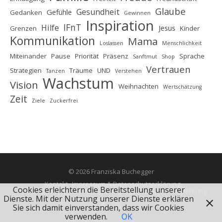
Glaube
Gesundheit
Gefühle
Gedanken
Gewinnen
Inspiration
IFnT
Hilfe
Jesus
Grenzen
Kinder
Kommunikation
Mama
Loslassen
Menschlichkeit
Miteinander
Pause
Priorität
Präsenz
Sprache
Sanftmut
Shop
Vertrauen
Strategien
Träume
UND
Tanzen
Verstehen
Wachstum
Vision
Weihnachten
Wertschätzung
Zeit
Ziele
Zuckerfrei
© 2026 Franziska Buchegger
Kontakt
Impressum & Datenschutzerklärung
Cookies erleichtern die Bereitstellung unserer
AGB (Allgemeine Geschäftsbedingungen)
Widerrufsbelehrung
Dienste. Mit der Nutzung unserer Dienste erklären
Sie sich damit einverstanden, dass wir Cookies
verwenden.
OK