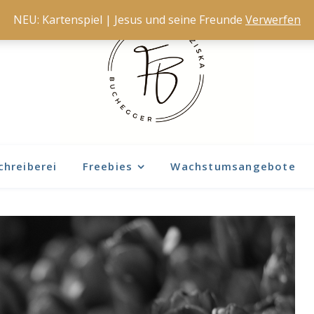
NEU: Kartenspiel | Jesus und seine Freunde
Verwerfen
chreiberei
Freebies
Wachstumsangebote