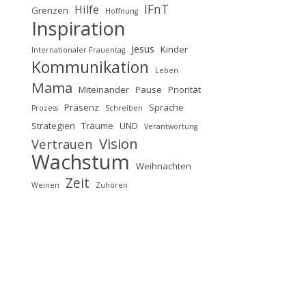
IFnT
Hilfe
Grenzen
Hoffnung
Inspiration
Jesus
Kinder
Internationaler Frauentag
Kommunikation
Leben
Mama
Miteinander
Pause
Priorität
Präsenz
Sprache
Prozess
Schreiben
Strategien
Träume
UND
Verantwortung
Vision
Vertrauen
Wachstum
Weihnachten
Zeit
Weinen
Zuhören