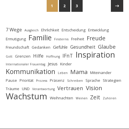
1
2
3
7 Wege
Ehrlichkeit
Entscheidung
Entwicklung
Ausgleich
Familie
Freude
Ermutigung
Freiheit
Finsternis
Glaube
Gesundheit
Gefühle
Freundschaft
Gedanken
Inspiration
IFnT
Hilfe
Grenzen
Gott
Hoffnung
Jesus
Kinder
Internationaler Frauentag
Kommunikation
Mama
Miteinander
Leben
Pause
Priorität
Präsenz
Sprache
Strategien
Prozess
Schreiben
Vision
Vertrauen
Träume
UND
Verantwortung
Wachstum
Zeit
Weihnachten
Weinen
Zuhören