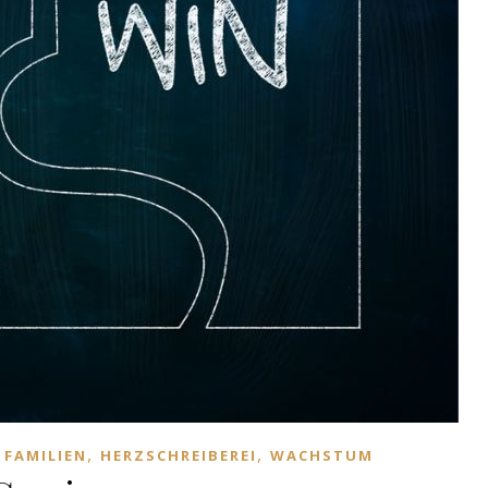
,
,
 FAMILIEN
HERZSCHREIBEREI
WACHSTUM