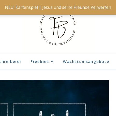
NEU: Kartenspiel | Jesus und seine Freunde
Verwerfen
chreiberei
Freebies
Wachstumsangebote