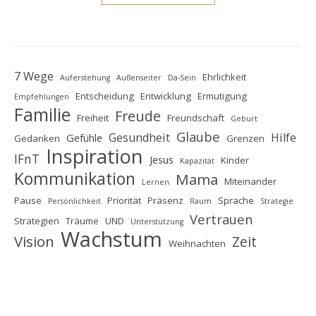
7 Wege
Ehrlichkeit
Auferstehung
Außenseiter
Da-Sein
Entscheidung
Entwicklung
Ermutigung
Empfehlungen
Familie
Freude
Freiheit
Freundschaft
Geburt
Glaube
Gesundheit
Hilfe
Gefühle
Gedanken
Grenzen
Inspiration
IFnT
Jesus
Kinder
Kapazität
Kommunikation
Mama
Miteinander
Lernen
Pause
Priorität
Präsenz
Sprache
Persönlichkeit
Raum
Strategie
Vertrauen
Strategien
Träume
UND
Unterstützung
Wachstum
Vision
Zeit
Weihnachten