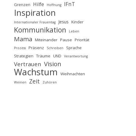
IFnT
Hilfe
Grenzen
Hoffnung
Inspiration
Jesus
Kinder
Internationaler Frauentag
Kommunikation
Leben
Mama
Miteinander
Pause
Priorität
Präsenz
Sprache
Prozess
Schreiben
Strategien
Träume
UND
Verantwortung
Vision
Vertrauen
Wachstum
Weihnachten
Zeit
Weinen
Zuhören