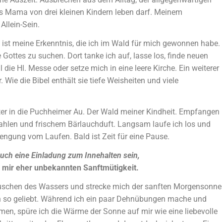
ls Mama von drei kleinen Kindern leben darf. Meinem
Allein-Sein.
 ist meine Erkenntnis, die ich im Wald für mich gewonnen habe.
e Gottes zu suchen. Dort tanke ich auf, lasse los, finde neuen
ie Hl. Messe oder setze mich in eine leere Kirche. Ein weiterer
 Wie die Bibel enthält sie tiefe Weisheiten und viele
nter in die Puchheimer Au. Der Wald meiner Kindheit. Empfangen
ahlen und frischem Bärlauchduft. Langsam laufe ich los und
strengung vom Laufen. Bald ist Zeit für eine Pause.
ch eine Einladung zum Innehalten sein,
r mir eher unbekannten Sanftmütigkeit.
uschen des Wassers und strecke mich der sanften Morgensonne
h so geliebt. Während ich ein paar Dehnübungen mache und
en, spüre ich die Wärme der Sonne auf mir wie eine liebevolle