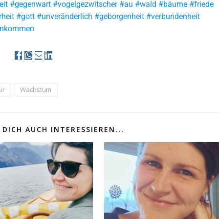
iheit #gegenwart #vogelgezwitscher #au #wald #bäume #friede
heit #gott #unveränderlich #geborgenheit #verbundenheit
#ankommen
ur
Wachstum
DICH AUCH INTERESSIEREN...