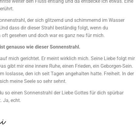
itte weiter den Fluss entlang und da entdecke ich etwas. Eine
erührt.
 Sonnenstrahl, der sich glitzernd und schimmernd im Wasser
? Und dass dir dieser Strahl beständig folgt, wenn du
n oft gesehen und doch war es ganz neu für mich.
 ist genauso wie dieser Sonnenstrahl.
 auf mich gerichtet. Er meint wirklich mich. Seine Liebe folgt mir
as gibt mir eine innere Ruhe, einen Frieden, ein Geborgen-Sein.
em loslasse, den ich seit Tagen angehalten hatte. Freiheit. In der
r sich meine Seele so sehr sehnt.
 so einen Sonnenstrahl der Liebe Gottes für dich spürbar
. Ja, echt.