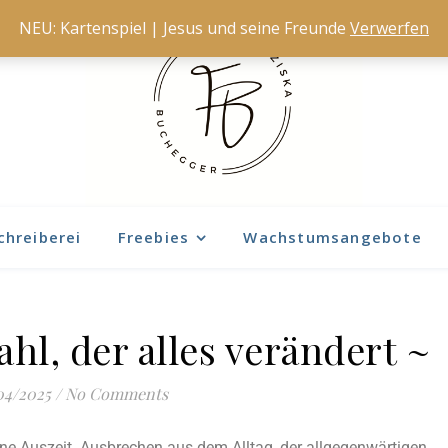
NEU: Kartenspiel | Jesus und seine Freunde
Verwerfen
chreiberei
Freebies
Wachstumsangebote
hl, der alles verändert ~
04/2025
/
No Comments
ine Auszeit. Ausbrechen aus dem Alltag, der allgegenwärtigen