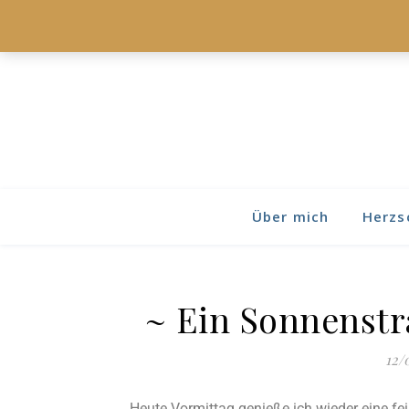
Über mich
Herzs
~ Ein Sonnenstra
12/
Heute Vormittag genieße ich wieder eine fe