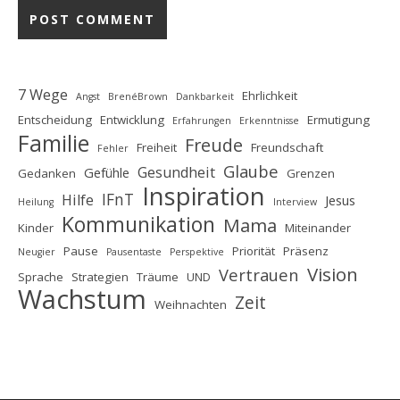
7 Wege
Ehrlichkeit
Angst
BrenéBrown
Dankbarkeit
Entscheidung
Entwicklung
Ermutigung
Erfahrungen
Erkenntnisse
Familie
Freude
Freiheit
Freundschaft
Fehler
Glaube
Gesundheit
Gefühle
Gedanken
Grenzen
Inspiration
IFnT
Hilfe
Jesus
Heilung
Interview
Kommunikation
Mama
Kinder
Miteinander
Pause
Priorität
Präsenz
Neugier
Pausentaste
Perspektive
Vision
Vertrauen
Sprache
Strategien
Träume
UND
Wachstum
Zeit
Weihnachten