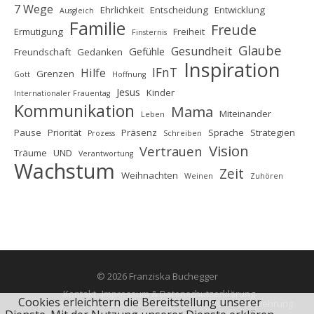
7 Wege
Ehrlichkeit
Entscheidung
Entwicklung
Ausgleich
Familie
Freude
Ermutigung
Freiheit
Finsternis
Glaube
Gesundheit
Gefühle
Freundschaft
Gedanken
Inspiration
IFnT
Hilfe
Grenzen
Gott
Hoffnung
Jesus
Kinder
Internationaler Frauentag
Kommunikation
Mama
Miteinander
Leben
Pause
Priorität
Präsenz
Sprache
Strategien
Prozess
Schreiben
Vision
Vertrauen
Träume
UND
Verantwortung
Wachstum
Zeit
Weihnachten
Weinen
Zuhören
© 2026 Franziska Buchegger
Kontakt
Impressum & Datenschutzerklärung
Cookies erleichtern die Bereitstellung unserer
AGB (Allgemeine Geschäftsbedingungen)
Widerrufsbelehrung