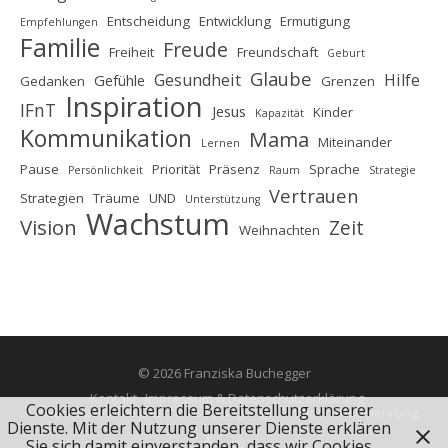
Entscheidung
Entwicklung
Ermutigung
Empfehlungen
Familie
Freude
Freiheit
Freundschaft
Geburt
Glaube
Gesundheit
Hilfe
Gefühle
Gedanken
Grenzen
Inspiration
IFnT
Jesus
Kinder
Kapazität
Kommunikation
Mama
Miteinander
Lernen
Pause
Priorität
Präsenz
Sprache
Persönlichkeit
Raum
Strategie
Vertrauen
Strategien
Träume
UND
Unterstützung
Wachstum
Vision
Zeit
Weihnachten
© 2026 Franziska Buchegger
Kontakt
Impressum & Datenschutzerklärung
Cookies erleichtern die Bereitstellung unserer
AGB (Allgemeine Geschäftsbedingungen)
Widerrufsbelehrung
Dienste. Mit der Nutzung unserer Dienste erklären
Sie sich damit einverstanden, dass wir Cookies