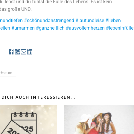
 lebst und du fühlst die Fülle des Lebens. Es ist kein
 das große UND.
undtiefen #schönundanstrengend #lautundleise #lieben
eilen #umarmen #ganzheitlich #ausvollemherzen #lebeninfülle
chstum
DICH AUCH INTERESSIEREN...