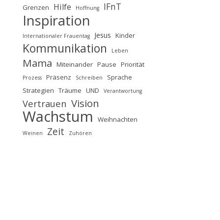
IFnT
Hilfe
Grenzen
Hoffnung
Inspiration
Jesus
Kinder
Internationaler Frauentag
Kommunikation
Leben
Mama
Miteinander
Pause
Priorität
Präsenz
Sprache
Prozess
Schreiben
Strategien
Träume
UND
Verantwortung
Vision
Vertrauen
Wachstum
Weihnachten
Zeit
Weinen
Zuhören