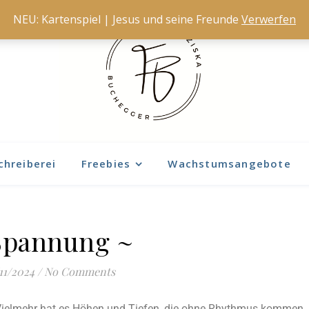
NEU: Kartenspiel | Jesus und seine Freunde
Verwerfen
chreiberei
Freebies
Wachstumsangebote
Spannung ~
11/2024
/
No Comments
. Vielmehr hat es Höhen und Tiefen, die ohne Rhythmus kommen