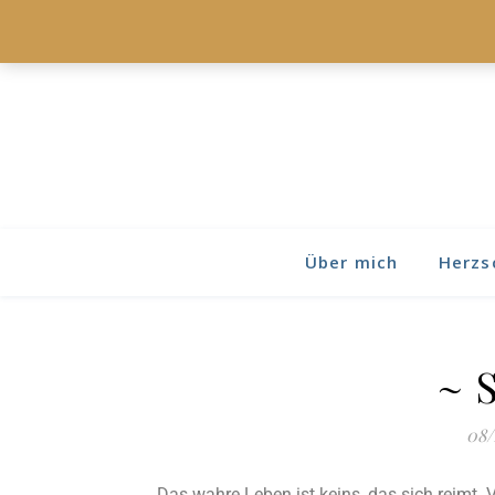
Über mich
Herzs
~ 
08/
Das wahre Leben ist keins, das sich reimt