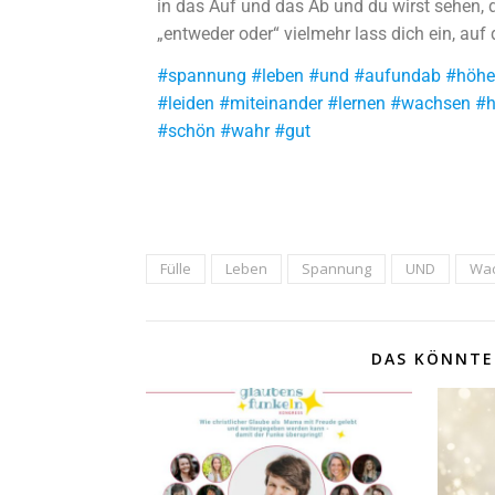
in das Auf und das Ab und du wirst sehen, du
„entweder oder“ vielmehr lass dich ein, auf
#spannung #leben #und #aufundab #höhen
#leiden #miteinander #lernen #wachsen #h
#schön #wahr #gut
Fülle
Leben
Spannung
UND
Wa
DAS KÖNNTE 