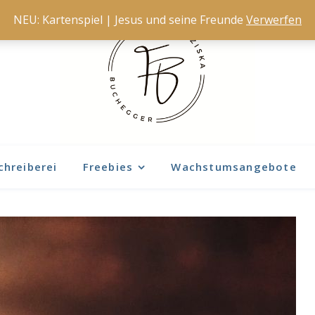
NEU: Kartenspiel | Jesus und seine Freunde
Verwerfen
chreiberei
Freebies
Wachstumsangebote