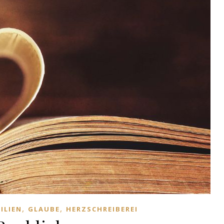
,
,
ILIEN
GLAUBE
HERZSCHREIBEREI