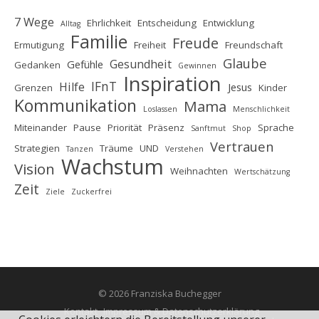
7 Wege
Ehrlichkeit
Entscheidung
Entwicklung
Alltag
Familie
Freude
Ermutigung
Freiheit
Freundschaft
Glaube
Gesundheit
Gefühle
Gedanken
Gewinnen
Inspiration
IFnT
Hilfe
Jesus
Grenzen
Kinder
Kommunikation
Mama
Loslassen
Menschlichkeit
Miteinander
Pause
Priorität
Präsenz
Sprache
Sanftmut
Shop
Vertrauen
Strategien
Träume
UND
Tanzen
Verstehen
Wachstum
Vision
Weihnachten
Wertschätzung
Zeit
Ziele
Zuckerfrei
© 2026 Franziska Buchegger
Kontakt
Impressum & Datenschutzerklärung