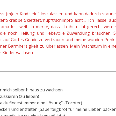
uss (m)ein Kind sein“ loszulassen und kann dadurch staun
ht/krabbelt/klettert/hüpft/schimpft/lacht… Ich lasse au
ma los, weil ich merke, dass ich ihr nicht gerecht werd
, die noch Heilung und liebevolle Zuwendung brauchen. 
ehr auf Gottes Gnade zu vertrauen und meine wunden Punk
einer Barmherzigkeit zu überlassen. Mein Wachstum in ein
e Kinder wachsen.
r mich selber hinaus zu wachsen
kussieren (zu lieben)
a du findest immer eine Lösung“ -Tochter)
ecken und entfalten (Sauerteigbrot für meine Lieben backen
r handle ich so wie ich es möchte)