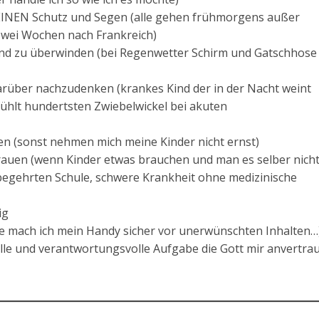
SEINEN Schutz und Segen (alle gehen frühmorgens außer
zwei Wochen nach Frankreich)
und zu überwinden (bei Regenwetter Schirm und Gatschhose
arüber nachzudenken (krankes Kind der in der Nacht weint
hlt hundertsten Zwiebelwickel bei akuten
en (sonst nehmen mich meine Kinder nicht ernst)
rauen (wenn Kinder etwas brauchen und man es selber nich
r begehrten Schule, schwere Krankheit ohne medizinische
ig
ie mach ich mein Handy sicher vor unerwünschten Inhalten…
lle und verantwortungsvolle Aufgabe die Gott mir anvertra