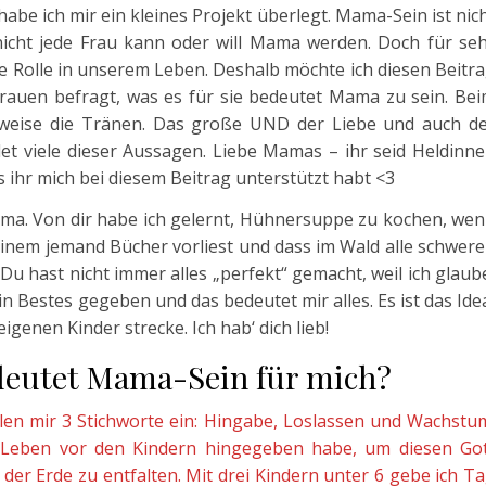
habe ich mir ein kleines Projekt überlegt. Mama-Sein ist nic
nicht jede Frau kann oder will Mama werden. Doch für se
de Rolle in unserem Leben. Deshalb möchte ich diesen Beitr
uen befragt, was es für sie bedeutet Mama zu sein. Be
eilweise die Tränen. Das große UND der Liebe und auch d
et viele dieser Aussagen. Liebe Mamas – ihr seid Heldinn
s ihr mich bei diesem Beitrag unterstützt habt <3
ma. Von dir habe ich gelernt, Hühnersuppe zu kochen, we
 einem jemand Bücher vorliest und dass im Wald alle schwer
Du hast nicht immer alles „perfekt“ gemacht, weil ich glaub
n Bestes gegeben und das bedeutet mir alles. Es ist das Ide
genen Kinder strecke. Ich hab‘ dich lieb!
 Mama-Sein für mich?
len mir 3 Stichworte ein: Hingabe, Loslassen und Wachstu
as Leben vor den Kindern hingegeben habe, um diesen Go
der Erde zu entfalten. Mit drei Kindern unter 6 gebe ich T