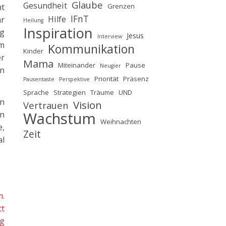
Glaube
Gesundheit
ht
Grenzen
IFnT
Hilfe
hr
Heilung
Inspiration
ag
Jesus
Interview
im
Kommunikation
Kinder
er
Mama
Miteinander
Pause
Neugier
en
Priorität
Präsenz
Pausentaste
Perspektive
Sprache
Strategien
Träume
UND
nn
Vision
Vertrauen
Wachstum
en
Weihnachten
e,
Zeit
al
m.
tt
ag