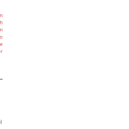
en
ch
en
So
te
er
)