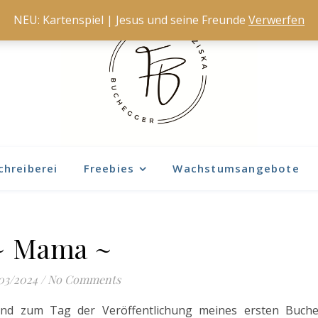
NEU: Kartenspiel | Jesus und seine Freunde
Verwerfen
chreiberei
Freebies
Wachstumsangebote
~ Mama ~
03/2024
/
No Comments
und zum Tag der Veröffentlichung meines ersten Buch