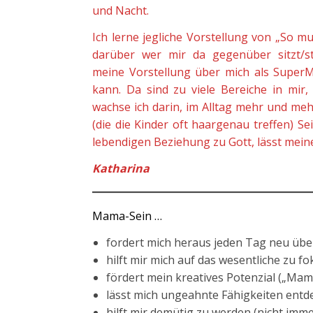
und Nacht.
Ich lerne jegliche Vorstellung von „So m
darüber wer mir da gegenüber sitzt/ste
meine Vorstellung über mich als SuperMa
kann. Da sind zu viele Bereiche in mir
wachse ich darin, im Alltag mehr und m
(die die Kinder oft haargenau treffen) S
lebendigen Beziehung zu Gott, lässt mein
Katharina
Mama-Sein …
fordert mich heraus jeden Tag neu übe
hilft mir mich auf das wesentliche zu fo
fördert mein kreatives Potenzial („Mam
lässt mich ungeahnte Fähigkeiten entd
hilft mir demütig zu werden (nicht imme