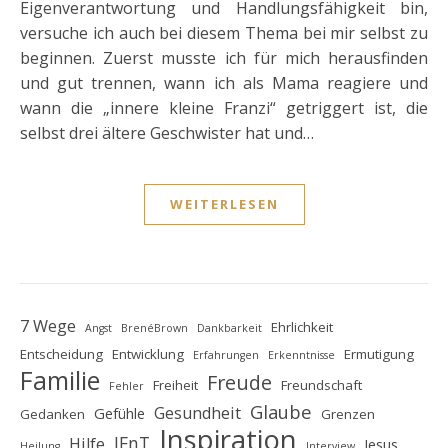
Eigenverantwortung und Handlungsfähigkeit bin,
versuche ich auch bei diesem Thema bei mir selbst zu
beginnen. Zuerst musste ich für mich herausfinden
und gut trennen, wann ich als Mama reagiere und
wann die „innere kleine Franzi“ getriggert ist, die
selbst drei ältere Geschwister hat und…
WEITERLESEN
7 Wege
Ehrlichkeit
Angst
BrenéBrown
Dankbarkeit
Entscheidung
Entwicklung
Ermutigung
Erfahrungen
Erkenntnisse
Familie
Freude
Freiheit
Freundschaft
Fehler
Glaube
Gesundheit
Gefühle
Gedanken
Grenzen
Inspiration
IFnT
Hilfe
Jesus
Heilung
Interview