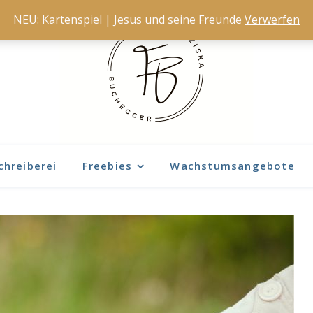
NEU: Kartenspiel | Jesus und seine Freunde
Verwerfen
chreiberei
Freebies
Wachstumsangebote