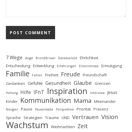
7 Wege
Ehrlichkeit
Angst
BrenéBrown
Dankbarkeit
Entscheidung
Entwicklung
Ermutigung
Erfahrungen
Erkenntnisse
Familie
Freude
Freiheit
Freundschaft
Fehler
Glaube
Gesundheit
Gefühle
Gedanken
Grenzen
Inspiration
IFnT
Hilfe
Jesus
Heilung
Interview
Kommunikation
Mama
Kinder
Miteinander
Pause
Priorität
Präsenz
Neugier
Pausentaste
Perspektive
Vision
Vertrauen
Sprache
Strategien
Träume
UND
Wachstum
Zeit
Weihnachten