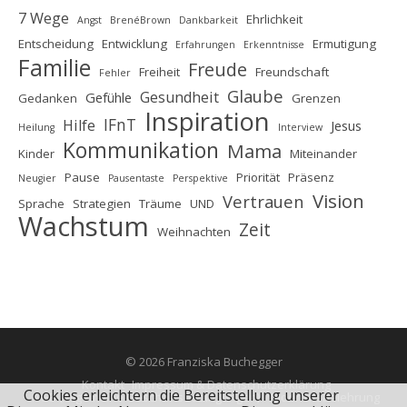
7 Wege
Ehrlichkeit
Angst
BrenéBrown
Dankbarkeit
Entscheidung
Entwicklung
Ermutigung
Erfahrungen
Erkenntnisse
Familie
Freude
Freiheit
Freundschaft
Fehler
Glaube
Gesundheit
Gefühle
Gedanken
Grenzen
Inspiration
IFnT
Hilfe
Jesus
Heilung
Interview
Kommunikation
Mama
Kinder
Miteinander
Pause
Priorität
Präsenz
Neugier
Pausentaste
Perspektive
Vision
Vertrauen
Sprache
Strategien
Träume
UND
Wachstum
Zeit
Weihnachten
© 2026 Franziska Buchegger
Kontakt
Impressum & Datenschutzerklärung
Cookies erleichtern die Bereitstellung unserer
AGB (Allgemeine Geschäftsbedingungen)
Widerrufsbelehrung