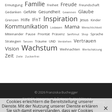
Familie
Freude
Ermutigung
Freiheit
Freundschaft
Glaube
Gesundheit
Gefühle
Gedanken
Gewinnen
Inspiration
IFnT
Hilfe
Jesus
Grenzen
Kinder
Kommunikation
Mama
Loslassen
Menschlichkeit
Miteinander
Pause
Priorität
Präsenz
Sprache
Sanftmut
Shop
Vertrauen
Strategien
Träume
UND
Tanzen
Verstehen
Wachstum
Vision
Weihnachten
Wertschätzung
Zeit
Ziele
Zuckerfrei
© 2026 Franziska Buchegger
Kontakt
Impressum & Datenschutzerklärung
Cookies erleichtern die Bereitstellung unserer
AGB (Allgemeine Geschäftsbedingungen)
Widerrufsbelehrung
Dienste. Mit der Nutzung unserer Dienste erklären
Sie sich damit einverstanden, dass wir Cookies