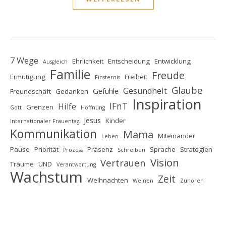
7 Wege
Ehrlichkeit
Entscheidung
Entwicklung
Ausgleich
Familie
Freude
Ermutigung
Freiheit
Finsternis
Glaube
Gesundheit
Gefühle
Freundschaft
Gedanken
Inspiration
IFnT
Hilfe
Grenzen
Gott
Hoffnung
Jesus
Kinder
Internationaler Frauentag
Kommunikation
Mama
Miteinander
Leben
Pause
Priorität
Präsenz
Sprache
Strategien
Prozess
Schreiben
Vision
Vertrauen
Träume
UND
Verantwortung
Wachstum
Zeit
Weihnachten
Weinen
Zuhören