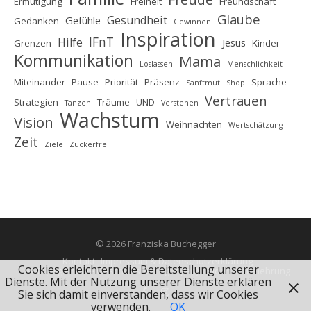
Ermutigung
Freiheit
Freundschaft
Glaube
Gesundheit
Gefühle
Gedanken
Gewinnen
Inspiration
IFnT
Hilfe
Jesus
Grenzen
Kinder
Kommunikation
Mama
Loslassen
Menschlichkeit
Miteinander
Pause
Priorität
Präsenz
Sprache
Sanftmut
Shop
Vertrauen
Strategien
Träume
UND
Tanzen
Verstehen
Wachstum
Vision
Weihnachten
Wertschätzung
Zeit
Ziele
Zuckerfrei
© 2026 Franziska Buchegger
Kontakt
Impressum & Datenschutzerklärung
Cookies erleichtern die Bereitstellung unserer
AGB (Allgemeine Geschäftsbedingungen)
Widerrufsbelehrung
Dienste. Mit der Nutzung unserer Dienste erklären
Sie sich damit einverstanden, dass wir Cookies
verwenden.
OK