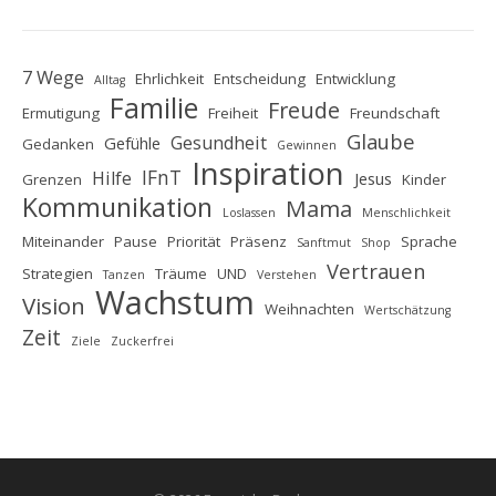
7 Wege
Ehrlichkeit
Entscheidung
Entwicklung
Alltag
Familie
Freude
Ermutigung
Freiheit
Freundschaft
Glaube
Gesundheit
Gefühle
Gedanken
Gewinnen
Inspiration
IFnT
Hilfe
Jesus
Grenzen
Kinder
Kommunikation
Mama
Loslassen
Menschlichkeit
Miteinander
Pause
Priorität
Präsenz
Sprache
Sanftmut
Shop
Vertrauen
Strategien
Träume
UND
Tanzen
Verstehen
Wachstum
Vision
Weihnachten
Wertschätzung
Zeit
Ziele
Zuckerfrei