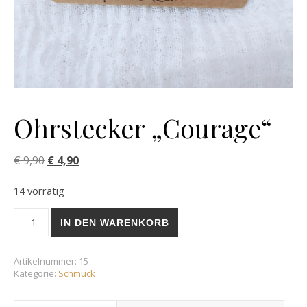
Ohrstecker „Courage“
Ursprünglicher Preis war: € 9,90
Aktueller Preis ist: € 4,90.
€
9,90
€
4,90
14 vorrätig
Ohrstecker "Courage" Menge
IN DEN WARENKORB
Artikelnummer:
15
Kategorie:
Schmuck