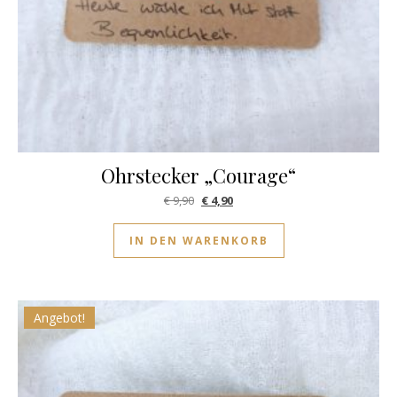
Ohrstecker „Courage“
Ursprünglicher Preis war: € 9,90
Aktueller Preis ist: € 4,90.
€
9,90
€
4,90
IN DEN WARENKORB
Angebot!