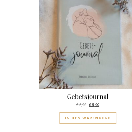
Gebetsjournal
Ursprünglicher Preis war
Aktueller Preis ist: 
€
6,90
€
5,90
IN DEN WARENKORB