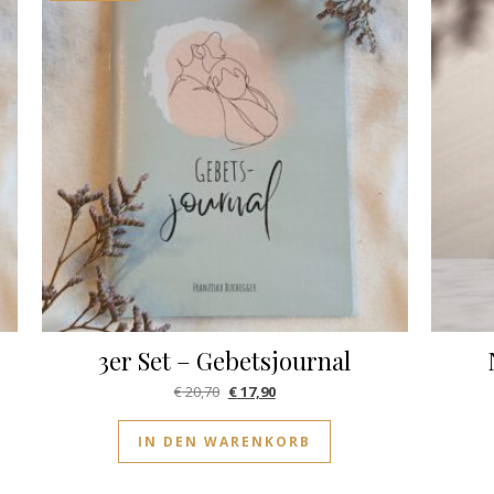
3er Set – Gebetsjournal
: € 6,90
€ 5,90.
Ursprünglicher Preis war: € 20,70
Aktueller Preis ist: € 17,90.
€
20,70
€
17,90
IN DEN WARENKORB