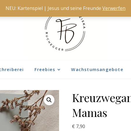
NEU: Kartenspiel | Jesus und seine Freunde
Verwerfen
chreiberei
Freebies
Wachstumsangebote
Kreuzwegan
Mamas
€
7,90