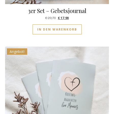
3er Set – Gebetsjournal
Ursprünglicher Preis war: € 20,70
Aktueller Preis ist: € 17,90.
€
20,70
€
17,90
IN DEN WARENKORB
Angebot!