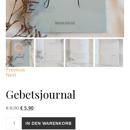
Previous
Next
Gebetsjournal
Ursprünglicher Preis war: € 6,90
Aktueller Preis ist: € 5,90.
€
6,90
€
5,90
Gebetsjournal Menge
IN DEN WARENKORB