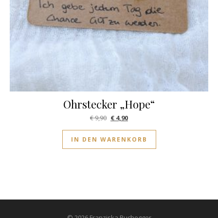
Ohrstecker „Hope“
Ursprünglicher Preis war: € 9,90
Aktueller Preis ist: € 4,90.
€
9,90
€
4,90
IN DEN WARENKORB
© 2026 Franziska Buchegger