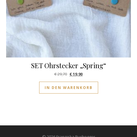
SET Ohrstecker „Spring“
Ursprünglicher Preis war: € 29,70
Aktueller Preis ist: € 19,90.
€
29,70
€
19,90
IN DEN WARENKORB
© 2026 Franziska Buchegger