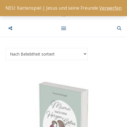
NEU: Kartenspiel | Jesus und seine Freunde
Verwerfen